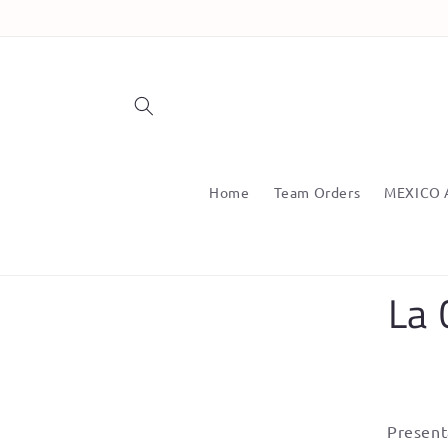
Skip to
content
Home
Team Orders
MEXICO 
Skip t
La 
produ
infor
Present