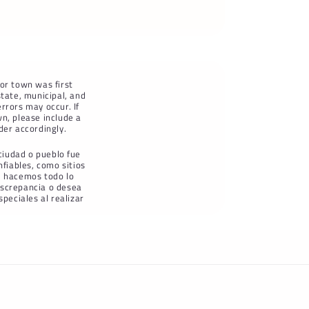
 or town was first
tate, municipal, and
rrors may occur. If
wn, please include a
der accordingly.
ciudad o pueblo fue
fiables, como sitios
e hacemos todo lo
discrepancia o desea
peciales al realizar