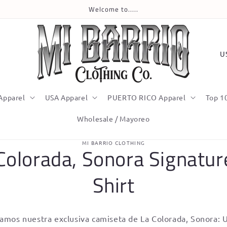
Welcome to.....
C
o
u
n
Apparel
USA Apparel
PUERTO RICO Apparel
Top 1
t
Wholesale / Mayoreo
r
y
o
MI BARRIO CLOTHING
Colorada, Sonora Signatur
ct
/
mation
r
Shirt
e
g
amos nuestra exclusiva camiseta de La Colorada, Sonora: 
i