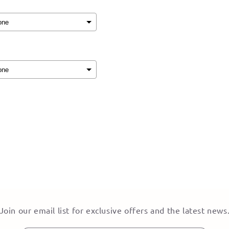
ion will add
to the price
Join our email list for exclusive offers and the latest news