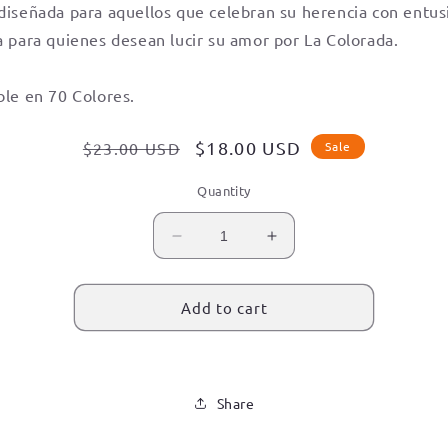
diseñada para aquellos que celebran su herencia con entu
o
a para quienes desean lucir su amor por La Colorada.
n
ble en 70 Colores.
Regular
Sale
$18.00 USD
$23.00 USD
Sale
price
price
Quantity
Decrease
Increase
quantity
quantity
for
for
La
La
Add to cart
Colorada,
Colorada,
Sonora
Sonora
Signature
Signature
T-
T-
Share
Shirt
Shirt