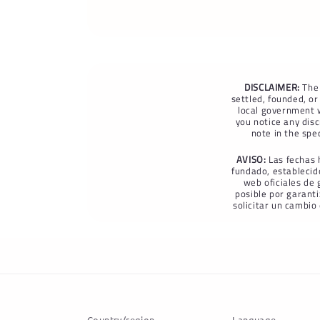
DISCLAIMER:
The 
settled, founded, o
local government w
you notice any disc
note in the spe
AVISO:
Las fechas 
fundado, establecid
web oficiales de
posible por garanti
solicitar un cambio
Country/region
Language