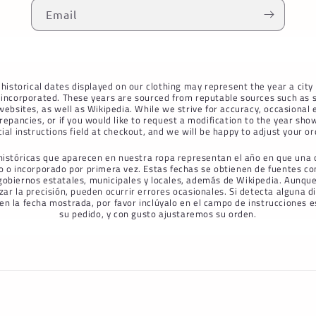
Email
historical dates displayed on our clothing may represent the year a city
r incorporated. These years are sourced from reputable sources such as s
ebsites, as well as Wikipedia. While we strive for accuracy, occasional e
repancies, or if you would like to request a modification to the year sho
cial instructions field at checkout, and we will be happy to adjust your or
históricas que aparecen en nuestra ropa representan el año en que una 
o o incorporado por primera vez. Estas fechas se obtienen de fuentes con
 gobiernos estatales, municipales y locales, además de Wikipedia. Aunqu
zar la precisión, pueden ocurrir errores ocasionales. Si detecta alguna 
 en la fecha mostrada, por favor inclúyalo en el campo de instrucciones es
su pedido, y con gusto ajustaremos su orden.