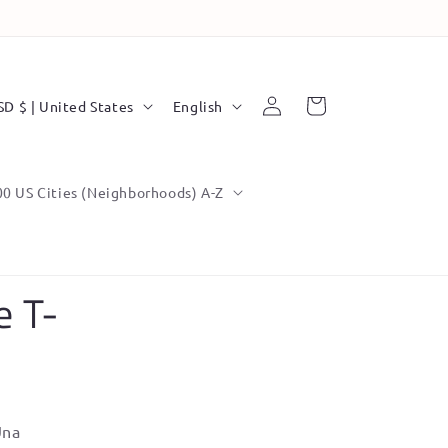
L
Log
Cart
USD $ | United States
English
in
a
n
g
00 US Cities (Neighborhoods) A-Z
u
a
g
e T-
e
Una