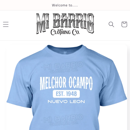
Skip to
Welcome to.....
content
Cart
Skip to
product
information