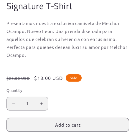
Signature T-Shirt
Presentamos nuestra exclusiva camiseta de Melchor
Ocampo, Nuevo Leon: Una prenda diseñada para
aquellos que celebran su herencia con entusiasmo.
Perfecta para quienes desean lucir su amor por Melchor
Ocampo.
Regular
Sale
$18.00 USD
Sale
$23.00 USD
price
price
Quantity
Decrease
Increase
quantity
quantity
for
for
Melchor
Melchor
Add to cart
Ocampo,
Ocampo,