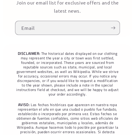
Join our email list for exclusive offers and the
latest news.
Email
DISCLAIMER:
The historical dates displayed on our clothing
may represent the year a city or town was first settled,
founded, or incorporated. These years are sourced from
reputable sources such as state, municipal, and local
government websites, as well as Wikipedia. While we strive
for accuracy, occasional errors may occur. If you notice any
discrepancies, or if you would like to request a modification
to the year shown, please include a note in the special
instructions field at checkout, and we will be happy to adjust
your order accordingly.
AVISO:
Las fechas históricas que aparecen en nuestra ropa
representan el año en que una ciudad o pueblo fue fundado,
establecido o incorporado por primera vez. Estas fechas se
obtienen de fuentes confiables, como sitios web oficiales de
gobiernos estatales, municipales y locales, además de
Wikipedia. Aunque hacemos todo lo posible por garantizar la
precisión, pueden ocurrir errores ocasionales. Si detecta