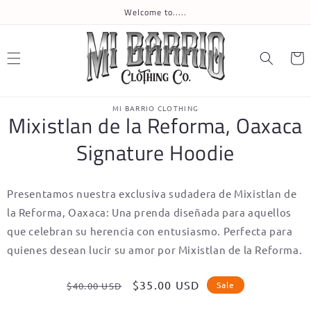
Skip to
Welcome to.....
content
Cart
Skip to
MI BARRIO CLOTHING
product
Mixistlan de la Reforma, Oaxaca
information
Signature Hoodie
Presentamos nuestra exclusiva sudadera de Mixistlan de
la Reforma, Oaxaca: Una prenda diseñada para aquellos
que celebran su herencia con entusiasmo. Perfecta para
quienes desean lucir su amor por Mixistlan de la Reforma.
Regular
Sale
$35.00 USD
Sale
$40.00 USD
price
price