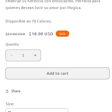
celebran su herencia con entusiasmo. Perfecta para
quienes desean lucir su amor por Mugica.
Disponible en 70 Colores.
Regular
Sale
$18.00 USD
Sale
$23.00 USD
price
price
Quantity
Decrease
Increase
quantity
quantity
for
for
Mugica,
Mugica,
Add to cart
Michoacan
Michoacan
Signature
Signature
T-
T-
Share
Shirt
Shirt
Size: