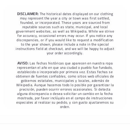
DISCLAIMER:
The historical dates displayed on our clothing
may represent the year a city or town was first settled,
founded, or incorporated. These years are sourced from
reputable sources such as state, municipal, and local
government websites, as well as Wikipedia. While we strive
for accuracy, occasional errors may occur. If you notice any
discrepancies, or if you would like to request a modification
to the year shown, please include a note in the special
instructions field at checkout, and we will be happy to adjust
your order accordingly.
AVISO:
Las fechas históricas que aparecen en nuestra ropa
representan el año en que una ciudad o pueblo fue fundado,
establecido o incorporado por primera vez. Estas fechas se
obtienen de fuentes confiables, como sitios web oficiales de
gobiernos estatales, municipales y locales, además de
Wikipedia. Aunque hacemos todo lo posible por garantizar la
precisión, pueden ocurrir errores ocasionales. Si detecta
alguna discrepancia o desea solicitar un cambio en la fecha
mostrada, por favor inclúyalo en el campo de instrucciones
especiales al realizar su pedido, y con gusto ajustaremos su
orden.