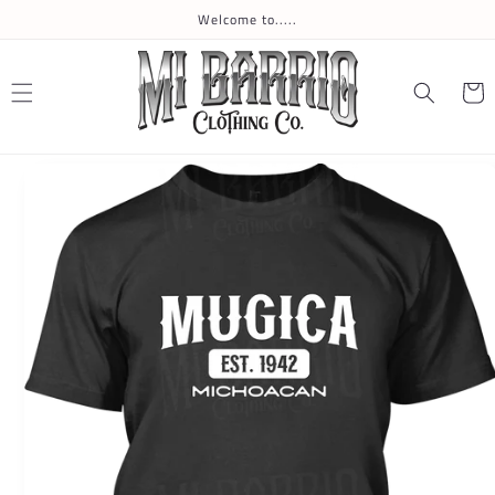
Skip to
Welcome to.....
content
Cart
Skip to
product
information