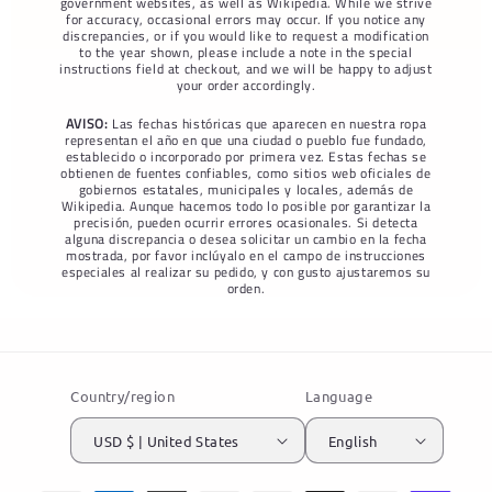
government websites, as well as Wikipedia. While we strive
for accuracy, occasional errors may occur. If you notice any
discrepancies, or if you would like to request a modification
to the year shown, please include a note in the special
instructions field at checkout, and we will be happy to adjust
your order accordingly.
AVISO:
Las fechas históricas que aparecen en nuestra ropa
representan el año en que una ciudad o pueblo fue fundado,
establecido o incorporado por primera vez. Estas fechas se
obtienen de fuentes confiables, como sitios web oficiales de
gobiernos estatales, municipales y locales, además de
Wikipedia. Aunque hacemos todo lo posible por garantizar la
precisión, pueden ocurrir errores ocasionales. Si detecta
alguna discrepancia o desea solicitar un cambio en la fecha
mostrada, por favor inclúyalo en el campo de instrucciones
especiales al realizar su pedido, y con gusto ajustaremos su
orden.
Country/region
Language
USD $ | United States
English