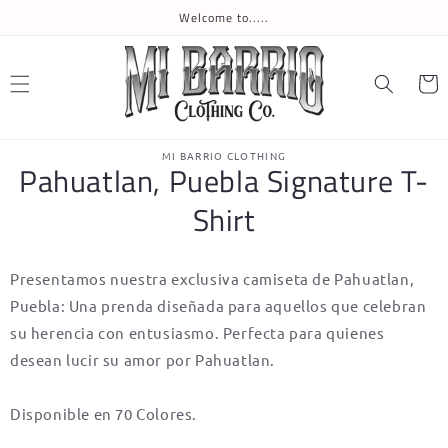
Skip to
Welcome to.....
content
Cart
Skip to
MI BARRIO CLOTHING
product
Pahuatlan, Puebla Signature T-
information
Shirt
Presentamos nuestra exclusiva camiseta de Pahuatlan,
Puebla: Una prenda diseñada para aquellos que celebran
su herencia con entusiasmo. Perfecta para quienes
desean lucir su amor por Pahuatlan.
Disponible en 70 Colores.