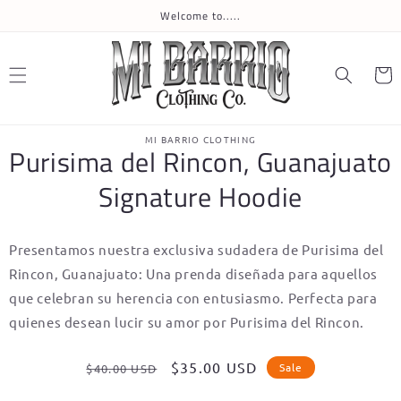
Skip to
Welcome to.....
content
Cart
Skip to
MI BARRIO CLOTHING
product
Purisima del Rincon, Guanajuato
information
Signature Hoodie
Presentamos nuestra exclusiva sudadera de Purisima del
Rincon, Guanajuato: Una prenda diseñada para aquellos
que celebran su herencia con entusiasmo. Perfecta para
quienes desean lucir su amor por Purisima del Rincon.
Regular
Sale
$35.00 USD
Sale
$40.00 USD
price
price