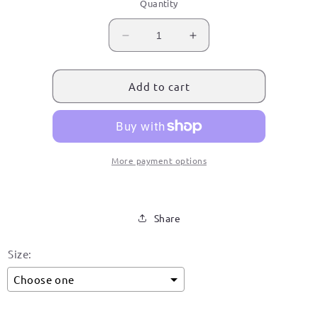
Quantity
Decrease
Increase
quantity
quantity
for
for
Purisima
Purisima
Add to cart
del
del
Rincon,
Rincon,
Guanajuato
Guanajuato
Signature
Signature
Hoodie
Hoodie
More payment options
Share
Size:
Choose one