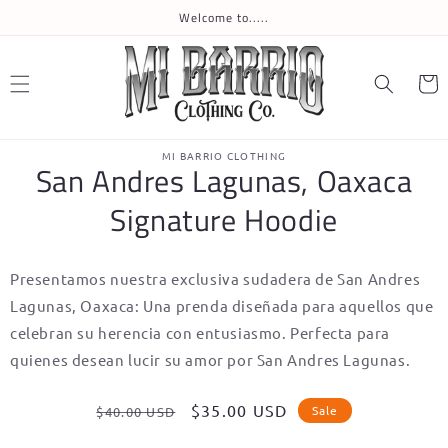
Skip to
Welcome to.....
content
Cart
Skip to
MI BARRIO CLOTHING
product
San Andres Lagunas, Oaxaca
information
Signature Hoodie
Presentamos nuestra exclusiva sudadera de San Andres
Lagunas, Oaxaca: Una prenda diseñada para aquellos que
celebran su herencia con entusiasmo. Perfecta para
quienes desean lucir su amor por San Andres Lagunas.
Regular
Sale
$35.00 USD
Sale
$40.00 USD
price
price