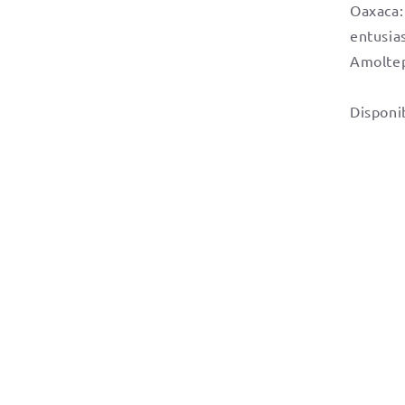
Oaxaca:
entusia
Amolte
Disponi