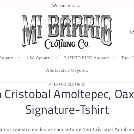
Welcome to.....
C
o
u
n
Apparel
USA Apparel
PUERTO RICO Apparel
Top 1
t
Wholesale / Mayoreo
r
y
o
MI BARRIO CLOTHING
 Cristobal Amoltepec, Oa
ct
/
mation
r
Signature-Tshirt
e
g
amos nuestra exclusiva camiseta de San Cristobal Amoltep
i