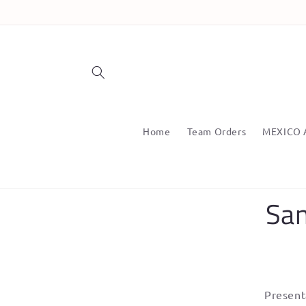
Skip to
content
Home
Team Orders
MEXICO 
Skip t
San
produ
infor
Present