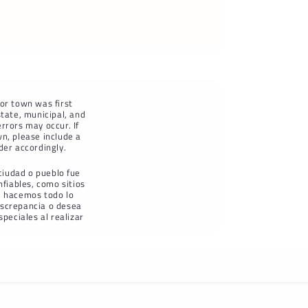
 or town was first
tate, municipal, and
rrors may occur. If
wn, please include a
der accordingly.
ciudad o pueblo fue
fiables, como sitios
e hacemos todo lo
discrepancia o desea
peciales al realizar