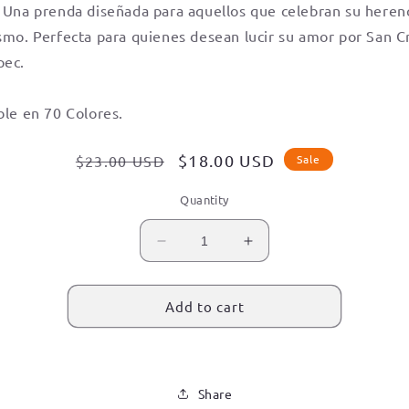
 Una prenda diseñada para aquellos que celebran su heren
o
smo. Perfecta para quienes desean lucir su amor por San Cr
n
pec.
ble en 70 Colores.
Regular
Sale
$18.00 USD
$23.00 USD
Sale
price
price
Quantity
Decrease
Increase
quantity
quantity
for
for
San
San
Add to cart
Cristobal
Cristobal
Amoltepec,
Amoltepec,
Oaxaca
Oaxaca
Signature-
Signature-
Share
Tshirt
Tshirt