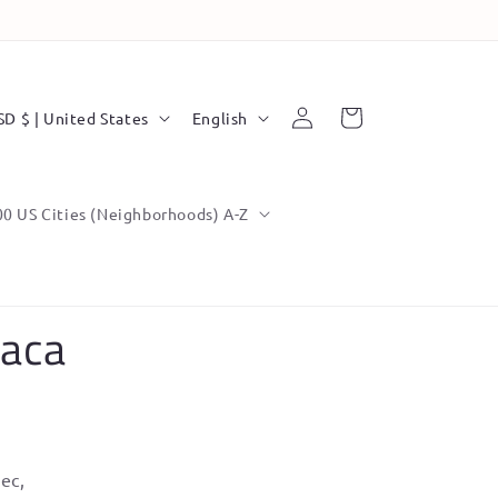
L
Log
Cart
USD $ | United States
English
in
a
n
g
00 US Cities (Neighborhoods) A-Z
u
a
g
xaca
e
ec,