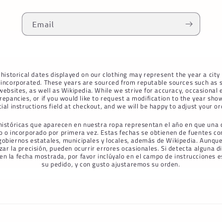
Email
historical dates displayed on our clothing may represent the year a city
r incorporated. These years are sourced from reputable sources such as s
ebsites, as well as Wikipedia. While we strive for accuracy, occasional e
repancies, or if you would like to request a modification to the year sho
cial instructions field at checkout, and we will be happy to adjust your or
históricas que aparecen en nuestra ropa representan el año en que una 
o o incorporado por primera vez. Estas fechas se obtienen de fuentes con
 gobiernos estatales, municipales y locales, además de Wikipedia. Aunqu
zar la precisión, pueden ocurrir errores ocasionales. Si detecta alguna 
 en la fecha mostrada, por favor inclúyalo en el campo de instrucciones es
su pedido, y con gusto ajustaremos su orden.