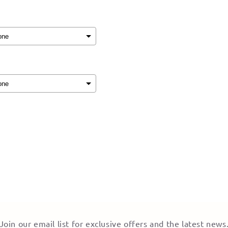
ion will add
to the price
Join our email list for exclusive offers and the latest news