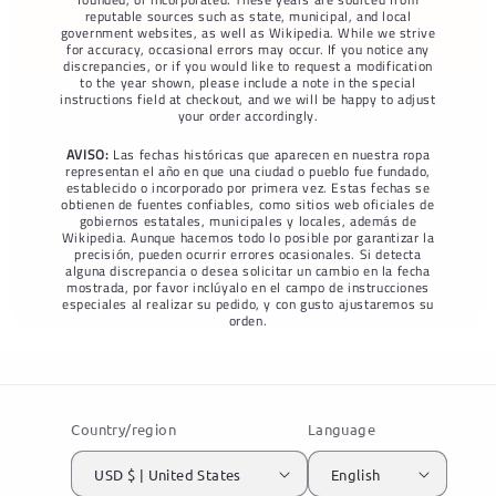
reputable sources such as state, municipal, and local
government websites, as well as Wikipedia. While we strive
for accuracy, occasional errors may occur. If you notice any
discrepancies, or if you would like to request a modification
to the year shown, please include a note in the special
instructions field at checkout, and we will be happy to adjust
your order accordingly.
AVISO:
Las fechas históricas que aparecen en nuestra ropa
representan el año en que una ciudad o pueblo fue fundado,
establecido o incorporado por primera vez. Estas fechas se
obtienen de fuentes confiables, como sitios web oficiales de
gobiernos estatales, municipales y locales, además de
Wikipedia. Aunque hacemos todo lo posible por garantizar la
precisión, pueden ocurrir errores ocasionales. Si detecta
alguna discrepancia o desea solicitar un cambio en la fecha
mostrada, por favor inclúyalo en el campo de instrucciones
especiales al realizar su pedido, y con gusto ajustaremos su
orden.
Country/region
Language
USD $ | United States
English