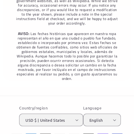
government websites, as well as Wikipedia. While we strive
for accuracy, occasional errors may occur. If you notice any
discrepancies, or if you would like to request a modification
to the year shown, please include a note in the special
instructions field at checkout, and we will be happy to adjust
your order accordingly.
AVISO:
Las fechas históricas que aparecen en nuestra ropa
representan el año en que una ciudad o pueblo fue fundado,
establecido o incorporado por primera vez. Estas fechas se
obtienen de fuentes confiables, como sitios web oficiales de
gobiernos estatales, municipales y locales, además de
Wikipedia. Aunque hacemos todo lo posible por garantizar la
precisión, pueden ocurrir errores ocasionales. Si detecta
alguna discrepancia o desea solicitar un cambio en la fecha
mostrada, por favor inclúyalo en el campo de instrucciones
especiales al realizar su pedido, y con gusto ajustaremos su
orden.
Country/region
Language
USD $ | United States
English