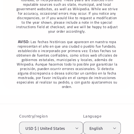
reputable sources such as state, municipal, and local
government websites, as well as Wikipedia. While we strive
for accuracy, occasional errors may occur. If you notice any
discrepancies, or if you would like to request a modification
to the year shown, please include a note in the special
instructions field at checkout, and we will be happy to adjust
your order accordingly.
AVISO:
Las fechas históricas que aparecen en nuestra ropa
representan el año en que una ciudad o pueblo fue fundado,
establecido o incorporado por primera vez. Estas fechas se
obtienen de fuentes confiables, como sitios web oficiales de
gobiernos estatales, municipales y locales, además de
Wikipedia. Aunque hacemos todo lo posible por garantizar la
precisión, pueden ocurrir errores ocasionales. Si detecta
alguna discrepancia o desea solicitar un cambio en la fecha
mostrada, por favor inclúyalo en el campo de instrucciones
especiales al realizar su pedido, y con gusto ajustaremos su
orden.
Country/region
Language
USD $ | United States
English