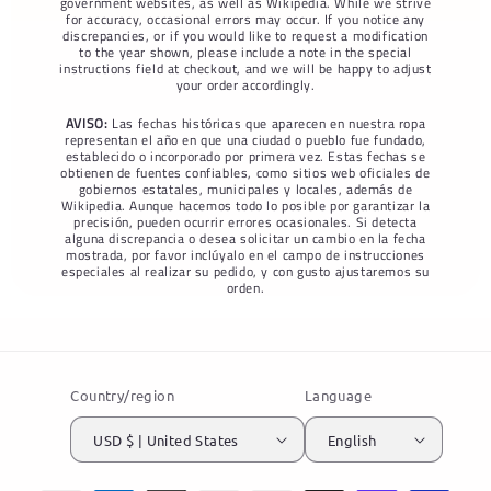
government websites, as well as Wikipedia. While we strive
for accuracy, occasional errors may occur. If you notice any
discrepancies, or if you would like to request a modification
to the year shown, please include a note in the special
instructions field at checkout, and we will be happy to adjust
your order accordingly.
AVISO:
Las fechas históricas que aparecen en nuestra ropa
representan el año en que una ciudad o pueblo fue fundado,
establecido o incorporado por primera vez. Estas fechas se
obtienen de fuentes confiables, como sitios web oficiales de
gobiernos estatales, municipales y locales, además de
Wikipedia. Aunque hacemos todo lo posible por garantizar la
precisión, pueden ocurrir errores ocasionales. Si detecta
alguna discrepancia o desea solicitar un cambio en la fecha
mostrada, por favor inclúyalo en el campo de instrucciones
especiales al realizar su pedido, y con gusto ajustaremos su
orden.
Country/region
Language
USD $ | United States
English