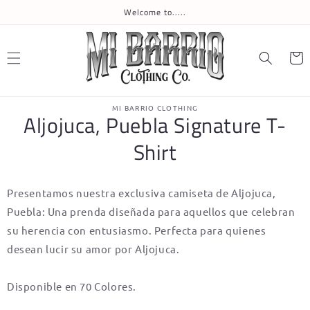
Skip to
Welcome to.....
content
Cart
Skip to
MI BARRIO CLOTHING
product
Aljojuca, Puebla Signature T-
information
Shirt
Presentamos nuestra exclusiva camiseta de Aljojuca,
Puebla: Una prenda diseñada para aquellos que celebran
su herencia con entusiasmo. Perfecta para quienes
desean lucir su amor por Aljojuca.
Disponible en 70 Colores.