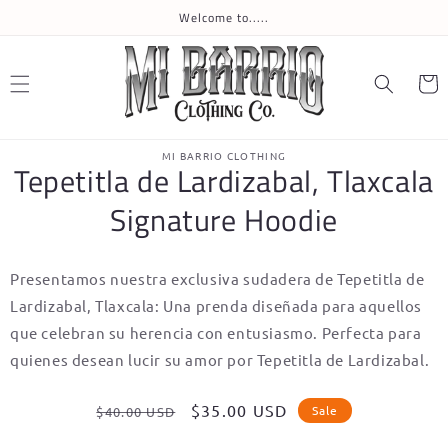
Skip to
Welcome to.....
content
Cart
Skip to
MI BARRIO CLOTHING
product
Tepetitla de Lardizabal, Tlaxcala
information
Signature Hoodie
Presentamos nuestra exclusiva sudadera de Tepetitla de
Lardizabal, Tlaxcala: Una prenda diseñada para aquellos
que celebran su herencia con entusiasmo. Perfecta para
quienes desean lucir su amor por Tepetitla de Lardizabal.
Regular
Sale
$35.00 USD
Sale
$40.00 USD
price
price