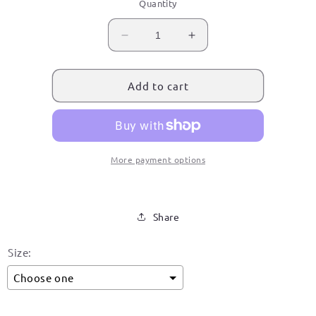
Quantity
Decrease
Increase
quantity
quantity
for
for
Tepetitla
Tepetitla
Add to cart
de
de
Lardizabal,
Lardizabal,
Tlaxcala
Tlaxcala
Signature
Signature
Hoodie
Hoodie
More payment options
Share
Size:
Choose one